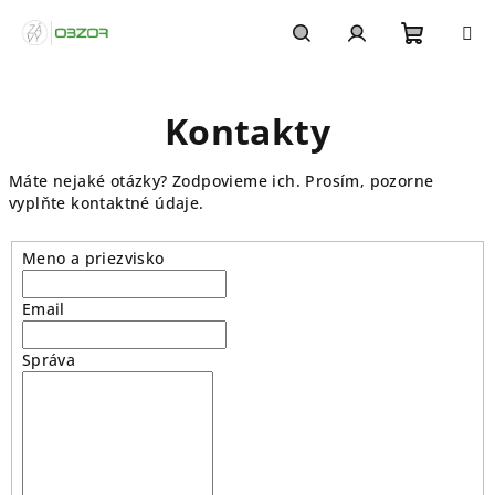
Prejsť
na
obsah
Nákupn
Hľadať
Prihlásenie
Kontakty
košík
Máte nejaké otázky? Zodpovieme ich. Prosím, pozorne
vyplňte kontaktné údaje.
Meno a priezvisko
Email
Správa