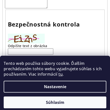
Bezpečnostná kontrola
Odpíšte text z obrázka
Vložením správy súhlasíte s
podmienkami ochrany
Tento web používa súbory cookie. Ďalším
osobných údajov
prechádzaním tohto webu vyjadrujete súhlas s ich
používaním. Viac informácií
tu
.
Odoslať
Nastavenie
Z
Copyright 2026
Zásuvky a vypínače
. Všetky práva
á
vyhradené.
Súhlasím
p
Vytvoril Shoptet