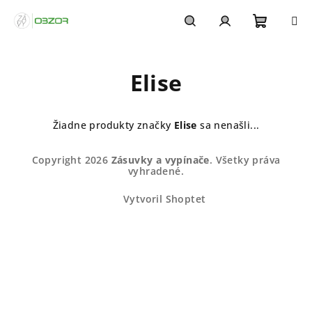
Prejsť
na
obsah
Nákupn
Hľadať
Prihlásenie
Elise
košík
Žiadne produkty značky
Elise
sa nenašli...
Z
Copyright 2026
Zásuvky a vypínače
. Všetky práva
á
vyhradené.
p
Vytvoril Shoptet
ä
t
i
e