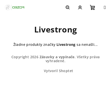
Prejsť
na
obsah
Nákupn
Hľadať
Prihlásenie
Livestrong
košík
Žiadne produkty značky
Livestrong
sa nenašli...
Z
Copyright 2026
Zásuvky a vypínače
. Všetky práva
á
vyhradené.
p
Vytvoril Shoptet
ä
t
i
e